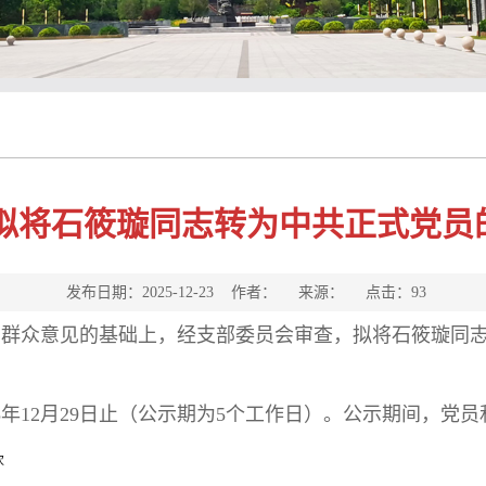
拟将石筱璇同志转为中共正式党员
发布日期：2025-12-23 作者： 来源： 点击：
93
群众意见的基础上，经支部委员会审查，拟将石筱璇同志
025年12月29日止（公示期为5个工作日）。公示期间，党
次