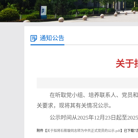
通知公告
关于
在听取党小组、培养联系人、党员和
关要求，现将其有关情况公示。
公示时间从2025年12月23日起至2
附件【
关于拟将石筱璇同志转为中共正式党员的公示.pdf
】已下载
7