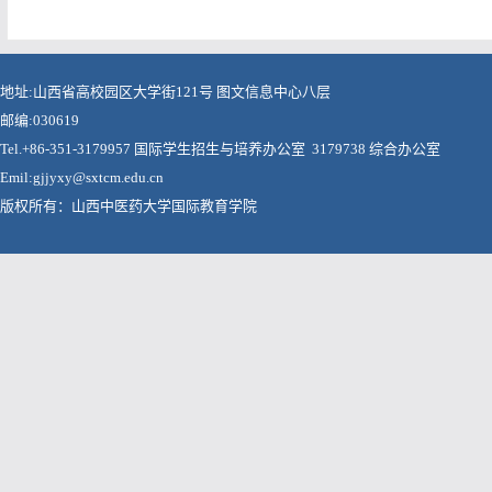
地址:山西省高校园区大学街121号 图文信息中心八层
邮编:030619
Tel.+86-351-3179957 国际学生招生与培养办公室 3179738 综合办公室
Emil:gjjyxy@sxtcm.edu.cn
版权所有：山西中医药大学国际教育学院